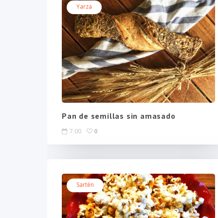
Yarza
Pan de semillas sin amasado
7:00
0
Sartén