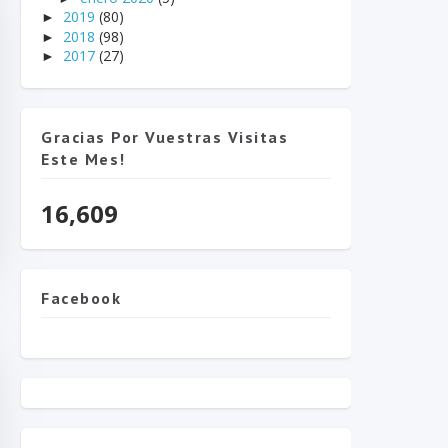
2019
(80)
►
2018
(98)
►
2017
(27)
►
Gracias Por Vuestras Visitas
Este Mes!
16,609
Facebook