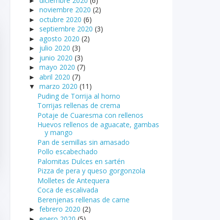
diciembre 2020
(6)
►
noviembre 2020
(2)
►
octubre 2020
(6)
►
septiembre 2020
(3)
►
agosto 2020
(2)
►
julio 2020
(3)
►
junio 2020
(3)
►
mayo 2020
(7)
►
abril 2020
(7)
►
marzo 2020
(11)
▼
Puding de Torrija al horno
Torrijas rellenas de crema
Potaje de Cuaresma con rellenos
Huevos rellenos de aguacate, gambas
y mango
Pan de semillas sin amasado
Pollo escabechado
Palomitas Dulces en sartén
Pizza de pera y queso gorgonzola
Molletes de Antequera
Coca de escalivada
Berenjenas rellenas de carne
febrero 2020
(2)
►
enero 2020
(5)
►