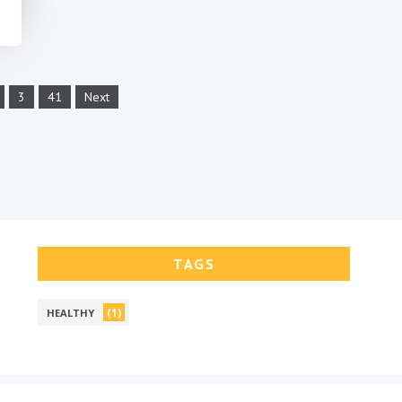
3
41
Next
TAGS
(1)
HEALTHY