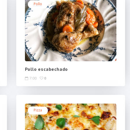
Pollo
Pollo escabechado
7:00
0
Pizza