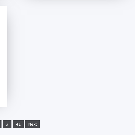
3
41
Next