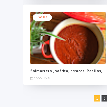
Paellas
Salmorreta , sofrito, arroces, Paellas,
16:56
0
1
2