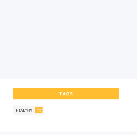
TAGS
(1)
HEALTHY