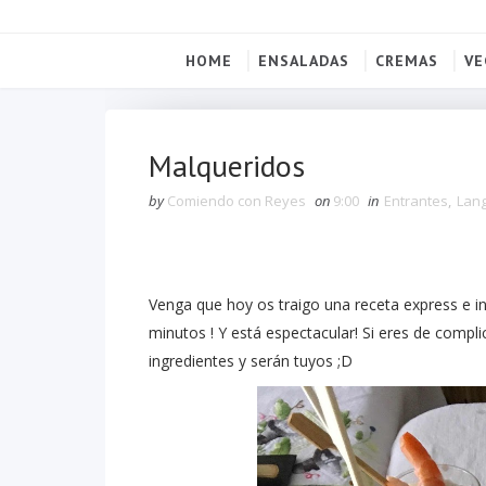
HOME
ENSALADAS
CREMAS
VE
Malqueridos
by
Comiendo con Reyes
on
9:00
in
Entrantes
,
Lang
Venga que hoy os traigo una receta express e inf
minutos ! Y está espectacular! Si eres de compl
ingredientes y serán tuyos ;D