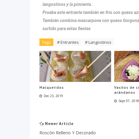
langostinos y la pimienta .
Prueba este entrante también en frío con queso azul
También combina mascarpone con queso Gorgonzola
surtido para estas fiestas
Tags
# Entrantes
# Langostinos
Malqueridos
Vasitos de 
arándanos
Dec 23, 2019
Sept 07, 201
Newer Article
Roscón Relleno Y Decorado