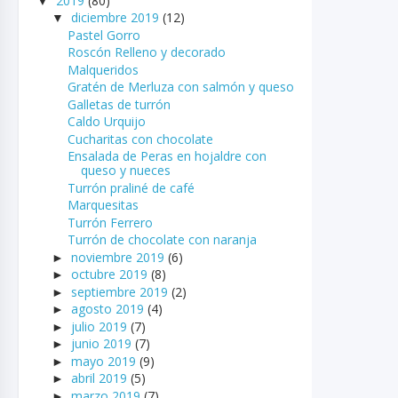
2019
(80)
▼
diciembre 2019
(12)
▼
Pastel Gorro
Roscón Relleno y decorado
Malqueridos
Gratén de Merluza con salmón y queso
Galletas de turrón
Caldo Urquijo
Cucharitas con chocolate
Ensalada de Peras en hojaldre con
queso y nueces
Turrón praliné de café
Marquesitas
Turrón Ferrero
Turrón de chocolate con naranja
noviembre 2019
(6)
►
octubre 2019
(8)
►
septiembre 2019
(2)
►
agosto 2019
(4)
►
julio 2019
(7)
►
junio 2019
(7)
►
mayo 2019
(9)
►
abril 2019
(5)
►
marzo 2019
(7)
►