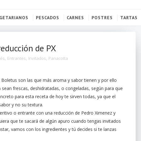
GETARIANOS
PESCADOS
CARNES
POSTRES
TARTAS
reducción de PX
és
,
Entrantes
,
Invitados
,
Panacotta
s Boletus son las que más aroma y sabor tienen y por ello
a sean frescas, deshidratadas, o congeladas, según para que
ncreto para esta receta de hoy te sirven todas, ya que el
sabor y no su textura.
peritivo o entrante con una reducción de Pedro Ximenez y
quiera que te sacará de algún apuro cuando tengas invitados
ustar, vamos con los ingredientes y tú decides si te lanzas