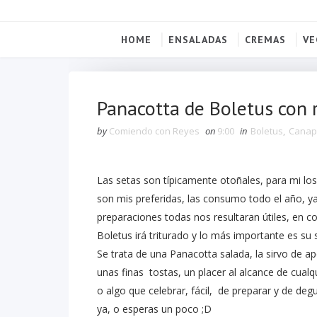
HOME
ENSALADAS
CREMAS
VE
Panacotta de Boletus con 
by
Comiendo con Reyes
on
9:00
in
Boletus
,
Canap
Las setas son típicamente otoñales, para mi lo
son mis preferidas, las consumo todo el año, y
preparaciones todas nos resultaran útiles, en co
Boletus irá triturado y lo más importante es su 
Se trata de una Panacotta salada, la sirvo de a
unas finas tostas, un placer al alcance de cual
o algo que celebrar, fácil, de preparar y de deg
ya, o esperas un poco ;D