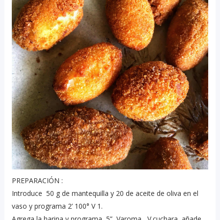
PREPARACIÓN :
Introduce 50 g de mantequilla y 20 de aceite de oliva en el
vaso
y programa 2’ 100° V 1.
Agrega la harina y programa 5”, Varoma , V.cuchara, añade