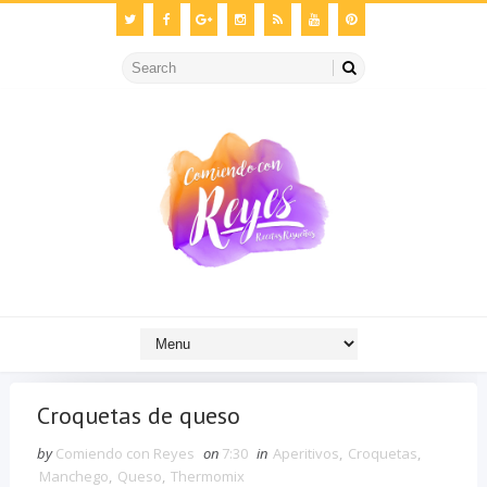
Croquetas de queso
by
Comiendo con Reyes
on
7:30
in
Aperitivos
,
Croquetas
,
Manchego
,
Queso
,
Thermomix