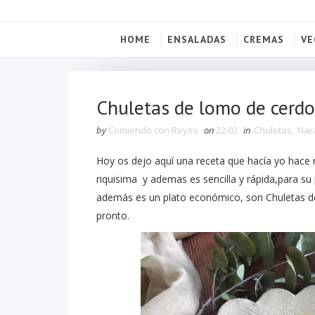
HOME
ENSALADAS
CREMAS
VE
Chuletas de lomo de cerdo
by
Comiendo con Reyes
on
22:02
in
Chuletas
,
Nar
Hoy os dejo aquí una receta que hacía yo hace
riquisima y ademas es sencilla y rápida,para s
además es un plato económico, son Chuletas de
pronto.