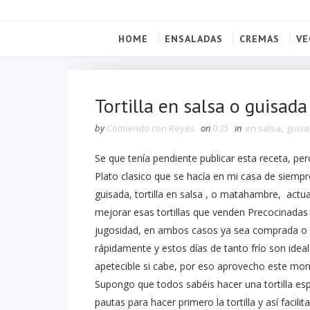
HOME
ENSALADAS
CREMAS
VE
Tortilla en salsa o guisada
by
Comiendo con Reyes
on
0:25
in
en salsa
,
guis
Se que tenía pendiente publicar esta receta, per
Plato clasico que se hacía en mi casa de siempre
guisada, tortilla en salsa , o matahambre, ac
mejorar esas tortillas que venden Precocinadas
jugosidad, en ambos casos ya sea comprada o h
rápidamente y estos días de tanto frío son ideal
apetecible si cabe, por eso aprovecho este mo
Supongo que todos sabéis hacer una tortilla es
pautas para hacer primero la tortilla y así facil