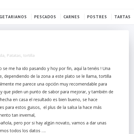
GETARIANOS
PESCADOS
CARNES
POSTRES
TARTAS
ada
,
Patatas
,
tortilla
o se me ha ido pasando y hoy por fin, aquí la tenéis ! Una
, dependiendo de la zona a este plato se le llama, tortilla
tualmente me parece una opción muy recomendable para
 y que piden un punto de sabor para mejorar, y también de
echa en casa el resultado es bien bueno, se hace
es para estos guisos, el plus de la salsa la hace más
mento tan invernal,
pañola, pero por si hay algún novato, vamos a dar unas
itamos todos los datos ….