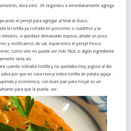
l y pimentón, dora esto 30 segundos e inmediatamente agrega
ando el perejil para agregar al final al Guiso,.
a la tortilla ya cortada en porciones o cuadritos y la
e 3 minutos, si quedase demasiado espesa, añade un poco
s y rectificamos de sal, esparcimos el perejil fresco
comer, como veis no puede ser más fácil, si algún ingrediente
amente sería así .
ra cuando sobraba tortilla y no quedaba muy jugosa al día
salsa por que en casa nunca sobra tortilla de patata jajaja .
stupenda y económica, con buen pan para mojar es un
iquétame para que la pueda ver .