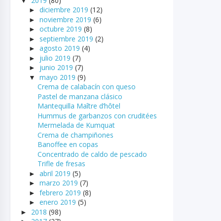
2019
(80)
▼
diciembre 2019
(12)
►
noviembre 2019
(6)
►
octubre 2019
(8)
►
septiembre 2019
(2)
►
agosto 2019
(4)
►
julio 2019
(7)
►
junio 2019
(7)
►
mayo 2019
(9)
▼
Crema de calabacín con queso
Pastel de manzana clásico
Mantequilla Maître d’hôtel
Hummus de garbanzos con cruditées
Mermelada de Kumquat
Crema de champiñones
Banoffee en copas
Concentrado de caldo de pescado
Trifle de fresas
abril 2019
(5)
►
marzo 2019
(7)
►
febrero 2019
(8)
►
enero 2019
(5)
►
2018
(98)
►