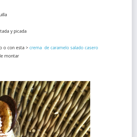
illa
tada y picada
ro o con esta >
crema de caramelo salado casero
 de montar
r