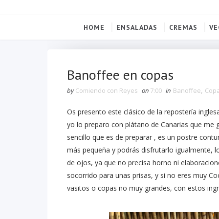
HOME
ENSALADAS
CREMAS
VE
Banoffee en copas
by
Comiendo con Reyes
on
7:00
in
Banoffee
,
Cop
Os presento este clásico de la repostería ingle
yo lo preparo con plátano de Canarias que me gu
sencillo que es de preparar , es un postre cont
más pequeña y podrás disfrutarlo igualmente, lo
de ojos, ya que no precisa horno ni elaboracio
socorrido para unas prisas, y si no eres muy Coci
vasitos o copas no muy grandes, con estos ingr